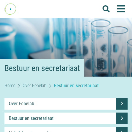
Me
Home
Over Fenelab
Commissies
Sectoren
Bestuur en secretariaat
Leden
Donateurs
Home
Over Fenelab
Bestuur en secretariaat
Nieuws
Over Fenelab
Agenda
Bestuur en secretariaat
Internationaal