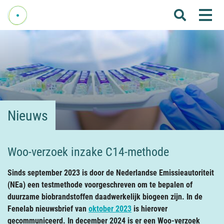
Me
Home
Over Fenelab
Commissies
Sectoren
Nieuws
Leden
Donateurs
Woo-verzoek inzake C14-methode
Nieuws
Sinds september 2023 is door de Nederlandse Emissieautoriteit
Agenda
(NEa) een testmethode voorgeschreven om te bepalen of
duurzame biobrandstoffen daadwerkelijk biogeen zijn. In de
Internationaal
Fenelab nieuwsbrief van
oktober 2023
is hierover
gecommuniceerd. In december 2024 is er een Woo-verzoek