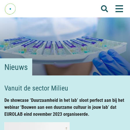
Me
Home
Over Fenelab
Commissies
Sectoren
Nieuws
Leden
Donateurs
Vanuit de sector Milieu
Nieuws
De showcase ‘Duurzaamheid in het lab’ sloot perfect aan bij het
Agenda
webinar ‘Bouwen aan een duurzame cultuur in jouw lab’ dat
EUROLAB eind november 2023 organiseerde.
Internationaal