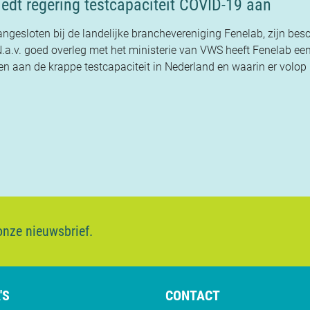
dt regering testcapaciteit COVID-19 aan
ngesloten bij de landelijke branchevereniging Fenelab, zijn bes
N.a.v. goed overleg met het ministerie van VWS heeft Fenelab ee
 aan de krappe testcapaciteit in Nederland en waarin er volop 
 onze nieuwsbrief.
'S
CONTACT