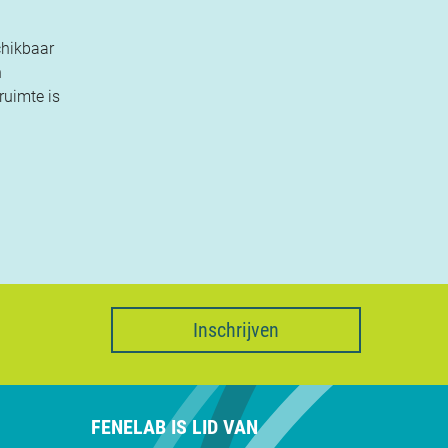
chikbaar
n
ruimte is
Inschrijven
FENELAB IS LID VAN