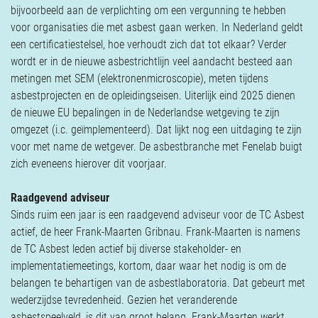
bijvoorbeeld aan de verplichting om een vergunning te hebben
voor organisaties die met asbest gaan werken. In Nederland geldt
een certificatiestelsel, hoe verhoudt zich dat tot elkaar? Verder
wordt er in de nieuwe asbestrichtlijn veel aandacht besteed aan
metingen met SEM (elektronenmicroscopie), meten tijdens
asbestprojecten en de opleidingseisen. Uiterlijk eind 2025 dienen
de nieuwe EU bepalingen in de Nederlandse wetgeving te zijn
omgezet (i.c. geïmplementeerd). Dat lijkt nog een uitdaging te zijn
voor met name de wetgever. De asbestbranche met Fenelab buigt
zich eveneens hierover dit voorjaar.
Raadgevend adviseur
Sinds ruim een jaar is een raadgevend adviseur voor de TC Asbest
actief, de heer Frank-Maarten Gribnau. Frank-Maarten is namens
de TC Asbest leden actief bij diverse stakeholder- en
implementatiemeetings, kortom, daar waar het nodig is om de
belangen te behartigen van de asbestlaboratoria. Dat gebeurt met
wederzijdse tevredenheid. Gezien het veranderende
asbestspeelveld, is dit van groot belang. Frank-Maarten werkt