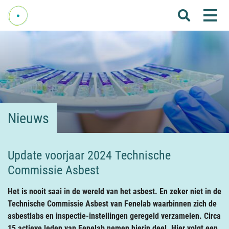
Me
Home
Over Fenelab
Commissies
Sectoren
Nieuws
Leden
Donateurs
Update voorjaar 2024 Technische
Commissie Asbest
Nieuws
Agenda
Het is nooit saai in de wereld van het asbest. En zeker niet in de
Technische Commissie Asbest van Fenelab waarbinnen zich de
Internationaal
asbestlabs en inspectie-instellingen geregeld verzamelen. Circa
15 actieve leden van Fenelab nemen hierin deel. Hier volgt een