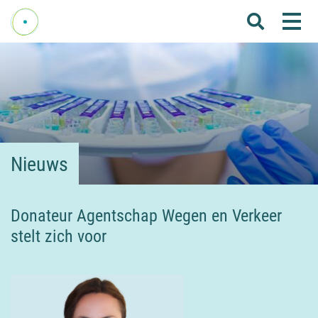
Me
Home
Over Fenelab
Commissies
Sectoren
Nieuws
Leden
Donateurs
Donateur Agentschap Wegen en Verkeer
stelt zich voor
Nieuws
Agenda
Internationaal