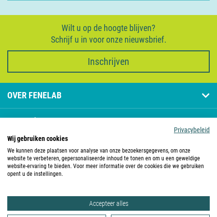
Verzekeringen
Contact
Wilt u op de hoogte blijven?
Schrijf u in voor onze nieuwsbrief.
Inschrijven
OVER FENELAB
PAGINA'S
Privacybeleid
Wij gebruiken cookies
CONTACT
We kunnen deze plaatsen voor analyse van onze bezoekersgegevens, om onze
website te verbeteren, gepersonaliseerde inhoud te tonen en om u een geweldige
website-ervaring te bieden. Voor meer informatie over de cookies die we gebruiken
FENELAB IS LID VAN
opent u de instellingen.
Accepteer alles