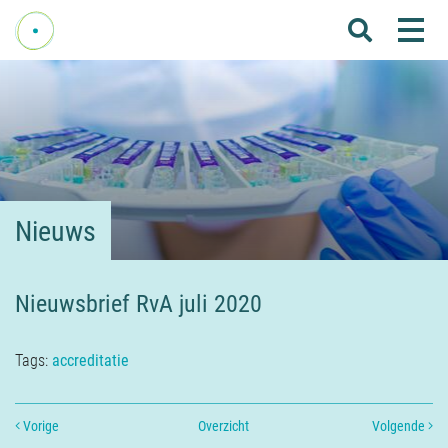
Me
Home
Over Fenelab
Commissies
Sectoren
Nieuws
Leden
Donateurs
Nieuwsbrief RvA juli 2020
Nieuws
Tags:
accreditatie
Agenda
Internationaal
Vorige
Overzicht
Volgende