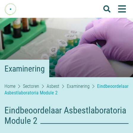
Me
Home
Over Fenelab
Commissies
Sectoren
Examinering
Leden
Donateurs
Home
Sectoren
Asbest
Examinering
Eindbeoordelaar
Asbestlaboratoria Module 2
Nieuws
Eindbeoordelaar Asbestlaboratoria
Agenda
Module 2
Internationaal