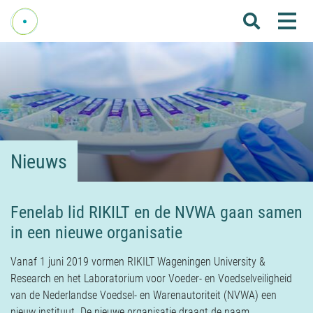
Me
Home
Over Fenelab
Commissies
Sectoren
Nieuws
Leden
Donateurs
Fenelab lid RIKILT en de NVWA gaan samen
in een nieuwe organisatie
Nieuws
Agenda
Vanaf 1 juni 2019 vormen RIKILT Wageningen University &
Research en het Laboratorium voor Voeder- en Voedselveiligheid
Internationaal
van de Nederlandse Voedsel- en Warenautoriteit (NVWA) een
nieuw instituut. De nieuwe organisatie draagt de naam