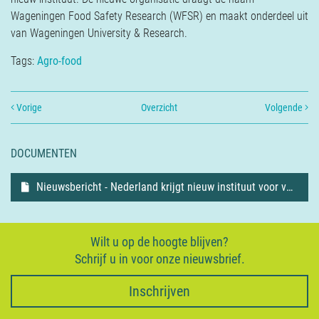
Verzekeringen
Wageningen Food Safety Research (WFSR) en maakt onderdeel uit
Contact
van Wageningen University & Research.
Tags:
Agro-food
Vorige
Overzicht
Volgende
DOCUMENTEN
Nieuwsbericht - Nederland krijgt nieuw instituut voor voedselveiligheid
Wilt u op de hoogte blijven?
Schrijf u in voor onze nieuwsbrief.
Inschrijven