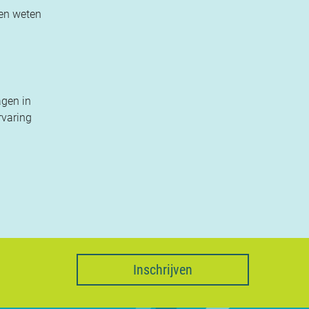
ten weten
agen in
rvaring
Inschrijven