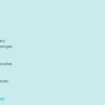
en).
metingen
locaties
lturen
xen
.