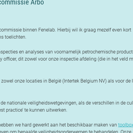
 commissie Arbo
commissie binnen Fenelab. Hierbij wil ik graag mezelf even kort
s toelichten.
inspecties en analyses van voornamelijk petrochemische product
 officer, dit zowel voor onze inspectie afdeling (die in het veld 
zowel onze locaties in België (Intertek Belgium NV) als voor de 
 de nationale veiligheidswetgevingen, als de verschillen in de cu
st practice’ te kunnen uitwerken.
ar hebben we hard gewerkt aan het beschikbaar maken van
toolbo
geven om bepaalde veiligheidsonderwerpen te behandelen. Onze