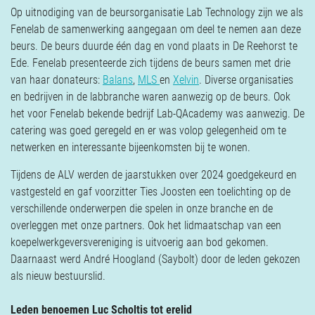
Verzekeringen
Op uitnodiging van de beursorganisatie Lab Technology zijn we als
Contact
Fenelab de samenwerking aangegaan om deel te nemen aan deze
beurs. De beurs duurde één dag en vond plaats in De Reehorst te
Ede. Fenelab presenteerde zich tijdens de beurs samen met drie
van haar donateurs:
Balans
,
MLS
en
Xelvin
. Diverse organisaties
en bedrijven in de labbranche waren aanwezig op de beurs. Ook
het voor Fenelab bekende bedrijf Lab-QAcademy was aanwezig. De
catering was goed geregeld en er was volop gelegenheid om te
netwerken en interessante bijeenkomsten bij te wonen.
Tijdens de ALV werden de jaarstukken over 2024 goedgekeurd en
vastgesteld en gaf voorzitter Ties Joosten een toelichting op de
verschillende onderwerpen die spelen in onze branche en de
overleggen met onze partners. Ook het lidmaatschap van een
koepelwerkgeversvereniging is uitvoerig aan bod gekomen.
Daarnaast werd André Hoogland (Saybolt) door de leden gekozen
als nieuw bestuurslid.
Leden benoemen Luc Scholtis tot erelid