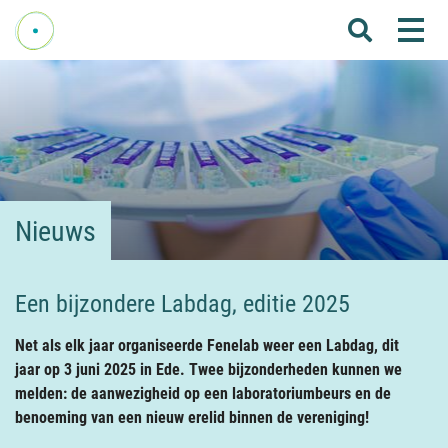
Me
Home
Over Fenelab
Commissies
Sectoren
Nieuws
Leden
Donateurs
Een bijzondere Labdag, editie 2025
Nieuws
Net als elk jaar organiseerde Fenelab weer een Labdag, dit
Agenda
jaar op 3 juni 2025 in Ede. Twee bijzonderheden kunnen we
melden: de aanwezigheid op een laboratoriumbeurs en de
Internationaal
benoeming van een nieuw erelid binnen de vereniging!