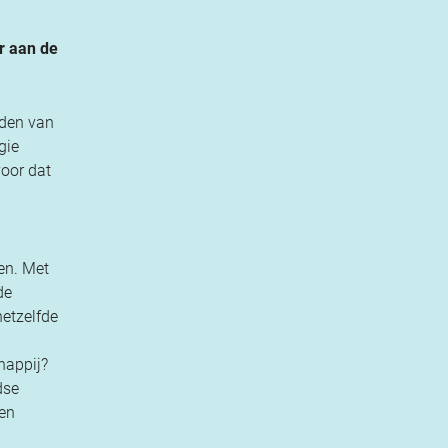
r aan de
eden van
gie
oor dat
en. Met
de
etzelfde
happij?
dse
 en