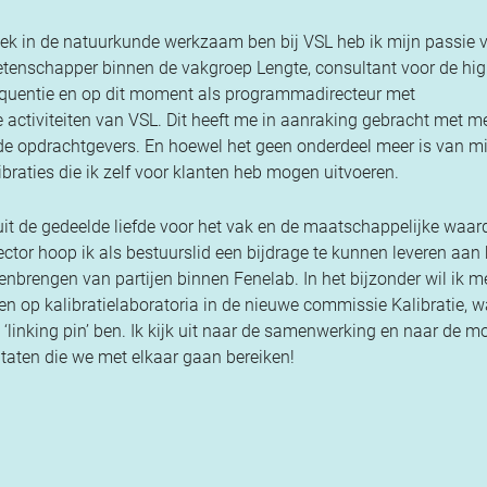
zoek in de natuurkunde werkzaam ben bij VSL heb ik mijn passie 
wetenschapper binnen de vakgroep Lengte, consultant voor de hi
Frequentie en op dit moment als programmadirecteur met
e activiteiten van VSL. Dit heeft me in aanraking gebracht met m
de opdrachtgevers. En hoewel het geen onderdeel meer is van mi
braties die ik zelf voor klanten heb mogen uitvoeren.
it de gedeelde liefde voor het vak en de maatschappelijke waar
ector hoop ik als bestuurslid een bijdrage te kunnen leveren aan 
nbrengen van partijen binnen Fenelab. In het bijzonder wil ik m
ten op kalibratielaboratoria in de nieuwe commissie Kalibratie, 
e ‘linking pin’ ben. Ik kijk uit naar de samenwerking en naar de m
ltaten die we met elkaar gaan bereiken!