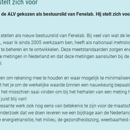
telt zich voor
de ALV gekozen als bestuurslid van Fenelab. Hij stelt zich voo
tellen als nieuw bestuurslid van Fenelab. Bij veel van wat de l
L, waar ik sinds 2005 werkzaam ben, heeft als nationaal metrolo
 te beheren en te ontwikkelen. Deze meetstandaarden zorgen erv
re metingen in Nederland en dat deze metingen aansluiten bij de
l.
ctoren om rekening mee te houden en waar mogelijk te minimaliser
kt het je om de werkelijke waarde binnen een nauwkeurig bepaal
et misschien saai vinden om bij het herhalen van een meting h
uist blij van!
ressante werk ook nog eens van betekenis te zijn voor de maatsc
onderzoek dat we doen leveren we een bijdrage aan de Nederlan
 energietransitie, het milieu, de gezondheidszorg, weerbaarheid