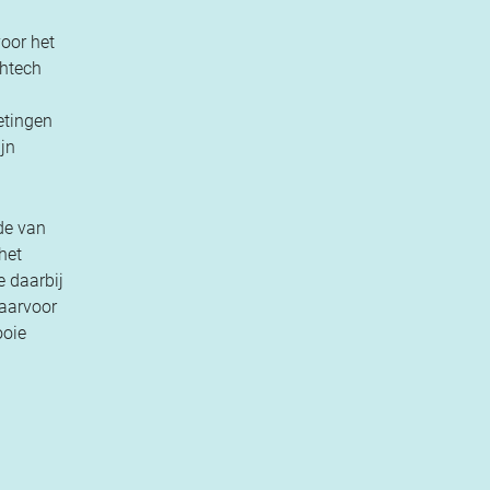
voor het
ghtech
etingen
jn
de van
het
e daarbij
waarvoor
ooie