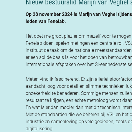
Nieuw bestuurslid Marijn van Veghel s
Op 28 november 2024 is Marijn van Veghel tijdens 
leden van Fenelab.
Het doet me groot plezier om mezelf voor te mogen s
Fenelab doen, spelen metingen een centrale rol. VS
instituut de taak om de nationale meetstandaarden
er een solide basis is voor het doen van betrouwba
internationale afspraken over het SI-eenhedenstelse
Meten vind ik fascinerend. Er zijn allerlei stoorfa
aandacht, oog voor detail en slimme technieken lu
onzekerheid te benaderen. Sommige mensen zullen h
resultaat te krijgen, een echte metroloog wordt daar j
En wat is er dan mooier dan met dit technisch inte
Met de standaarden die we beheren bij VSL en het 
industrie en samenleving op vele gebieden, zoals de
digitalisering.