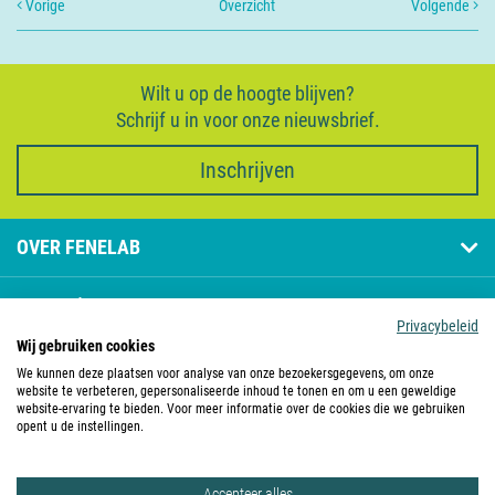
Vorige
Overzicht
Volgende
Wilt u op de hoogte blijven?
Schrijf u in voor onze nieuwsbrief.
Inschrijven
OVER FENELAB
PAGINA'S
Privacybeleid
Wij gebruiken cookies
CONTACT
We kunnen deze plaatsen voor analyse van onze bezoekersgegevens, om onze
website te verbeteren, gepersonaliseerde inhoud te tonen en om u een geweldige
website-ervaring te bieden. Voor meer informatie over de cookies die we gebruiken
FENELAB IS LID VAN
opent u de instellingen.
Accepteer alles