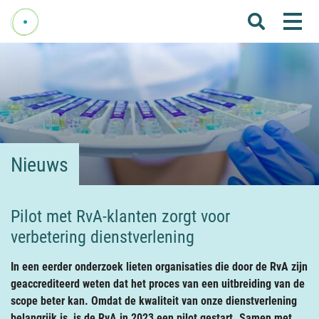
Me
Home
Over Fenelab
Commissies
Sectoren
Nieuws
Leden
Donateurs
Pilot met RvA-klanten zorgt voor
verbetering dienstverlening
Nieuws
Agenda
In een eerder onderzoek lieten organisaties die door de RvA zijn
geaccrediteerd weten dat het proces van een uitbreiding van de
Internationaal
scope beter kan. Omdat de kwaliteit van onze dienstverlening
belangrijk is, is de RvA in 2023 een pilot gestart. Samen met