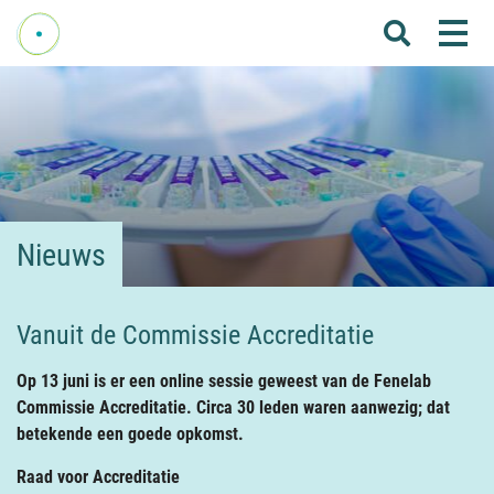
Me
Home
Over Fenelab
Commissies
Sectoren
Nieuws
Leden
Donateurs
Vanuit de Commissie Accreditatie
Nieuws
Op 13 juni is er een online sessie geweest van de Fenelab
Agenda
Commissie Accreditatie. Circa 30 leden waren aanwezig; dat
betekende een goede opkomst.
Internationaal
Raad voor Accreditatie