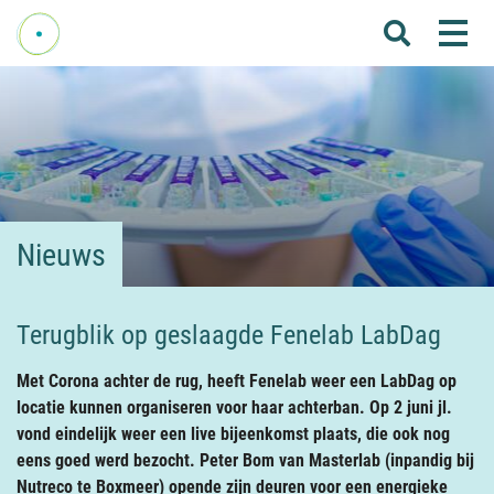
Me
Home
Over Fenelab
Commissies
Sectoren
Nieuws
Leden
Donateurs
Terugblik op geslaagde Fenelab LabDag
Nieuws
Met Corona achter de rug, heeft Fenelab weer een LabDag op
Agenda
locatie kunnen organiseren voor haar achterban. Op 2 juni jl.
vond eindelijk weer een live bijeenkomst plaats, die ook nog
Internationaal
eens goed werd bezocht. Peter Bom van Masterlab (inpandig bij
Nutreco te Boxmeer) opende zijn deuren voor een energieke