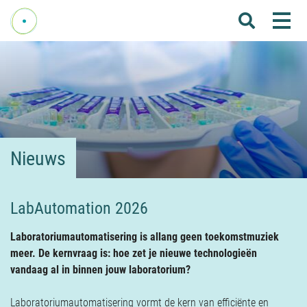
Me
Home
Over Fenelab
Commissies
Sectoren
Nieuws
Leden
Donateurs
LabAutomation 2026
Nieuws
Laboratoriumautomatisering is allang geen toekomstmuziek
Agenda
meer. De kernvraag is: hoe zet je nieuwe technologieën
vandaag al in binnen jouw laboratorium?
Internationaal
Laboratoriumautomatisering vormt de kern van efficiënte en