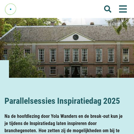
Me
Home
Over Fenelab
Commissies
Sectoren
Leden
Donateurs
Nieuws
Parallelsessies Inspiratiedag 2025
Agenda
Na de hoofdlezing door Yola Wanders en de break-out kun je
Internationaal
je tijdens de Inspiratiedag laten inspireren door
branchegenoten. Hoe zetten zij de mogelijkheden om bij te